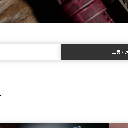
ー
工具・
ス