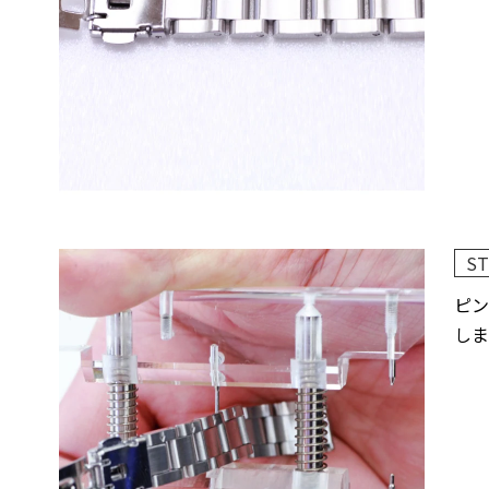
ST
ピン
しま