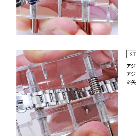
ST
アジ
アジ
※