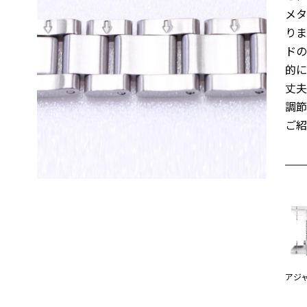
メ
りま
ドの
的に
丈夫
調節
ご紹
アジ