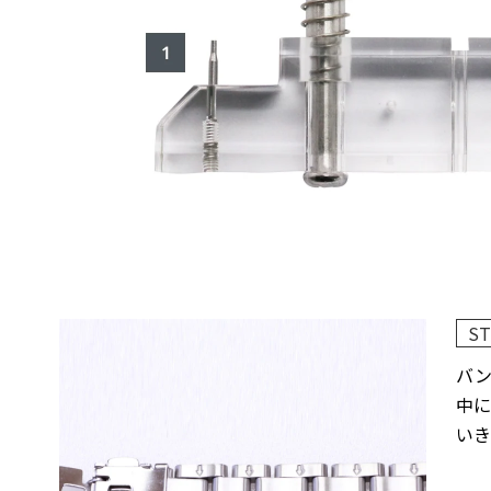
ST
バ
中に
いき