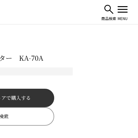
ー KA-70A
トアで購入する
検索