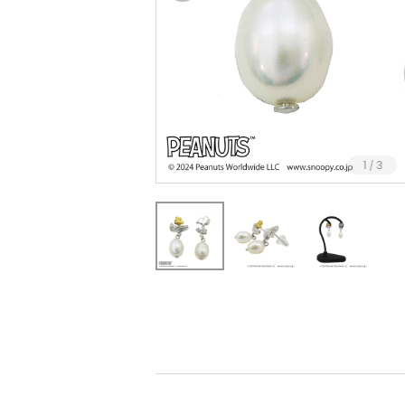
1
3
/