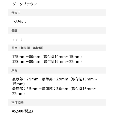
ダークブラウン
仕立て
ヘリ返し
美錠
アルミ
長さ（剣先側－美錠側）
125mm－80mm（取付幅10mm～15mm）
128mm－80mm（取付幅16mm～22mm）
厚み
最厚部：2.9mm－最薄部：2.9mm（取付幅10mm～
15mm）
最厚部：3.5mm－最薄部：3.0mm（取付幅16mm～
22mm）
本体価格
¥5,500(税込)