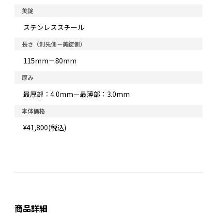
美錠
ステンレススチール
長さ（剣先側－美錠側）
115mm－80mm
厚み
最厚部：4.0mm－最薄部：3.0mm
本体価格
¥41,800(税込)
商品詳細