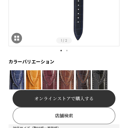
1
2
/
カラーバリエーション
オンラインストアで購入する
店舗検索
対応サイズ（取付幅ー美錠幅）