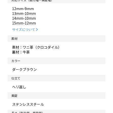
12mm-9mm
13mm-10mm
14mm-10mm
15mm-12mm
サイズについて
素材
表材：ワニ革（クロコダイル）
裏材：牛革
カラー
ダークブラウン
仕立て
ヘリ返し
美錠
ステンレススチール
長さ（剣先側－美錠側）