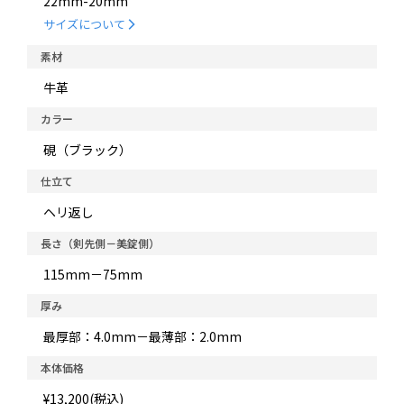
22mm-20mm
サイズについて
素材
牛革
カラー
硯（ブラック）
仕立て
ヘリ返し
長さ（剣先側－美錠側）
115mm－75mm
厚み
最厚部：4.0mm－最薄部：2.0mm
本体価格
¥13,200(税込)