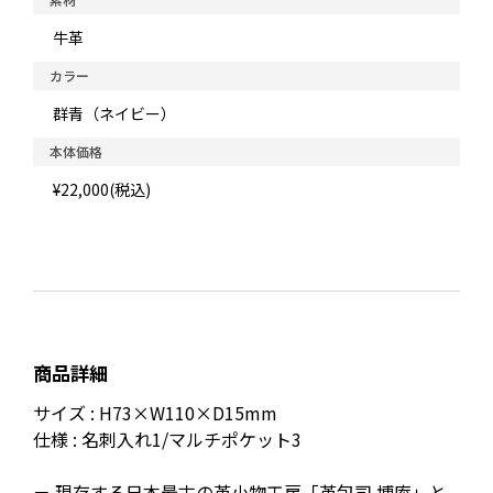
牛革
カラー
群青（ネイビー）
本体価格
¥22,000(税込)
商品詳細
サイズ : H73×W110×D15mm
仕様 : 名刺入れ1/マルチポケット3
－ 現存する日本最古の革小物工房「革包司 博庵」と