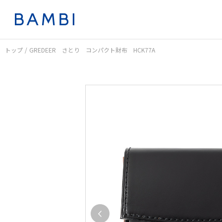
トップ
GREDEER さとり コンパクト財布 HCK77A