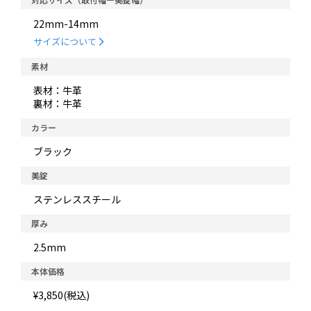
22mm-14mm
サイズについて
素材
表材：牛革
裏材：牛革
カラー
ブラック
美錠
ステンレススチール
厚み
2.5mm
本体価格
¥3,850(税込)