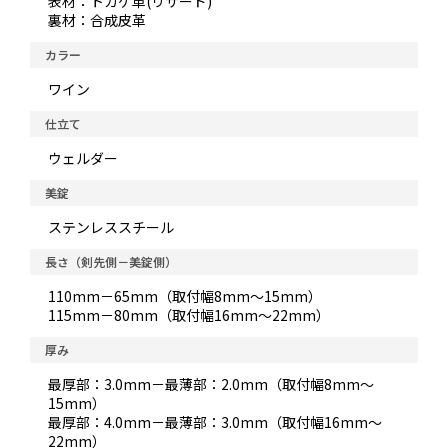
表材：トカゲ革(リザード)
裏材：合成皮革
カラー
ワイン
仕立て
ウェルダー
美錠
ステンレススチール
長さ（剣先側－美錠側）
110mm－65mm（取付幅8mm～15mm）
115mm－80mm（取付幅16mm～22mm）
厚み
最厚部：3.0mm－最薄部：2.0mm（取付幅8mm～
15mm）
最厚部：4.0mm－最薄部：3.0mm（取付幅16mm～
22mm）