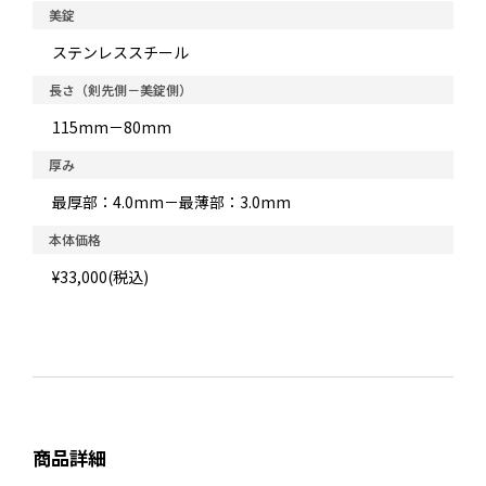
美錠
ステンレススチール
長さ（剣先側－美錠側）
115mm－80mm
厚み
最厚部：4.0mm－最薄部：3.0mm
本体価格
¥33,000(税込)
商品詳細