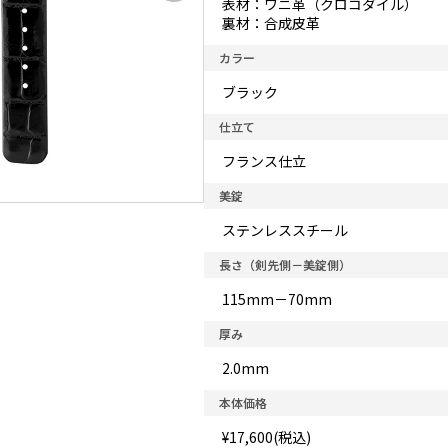
表材：ワニ革（クロコダイル）
裏材：合成皮革
カラー
ブラック
仕立て
フランス仕立
美錠
ステンレススチール
長さ（剣先側－美錠側）
115mm－70mm
厚み
2.0mm
本体価格
¥17,600(税込)