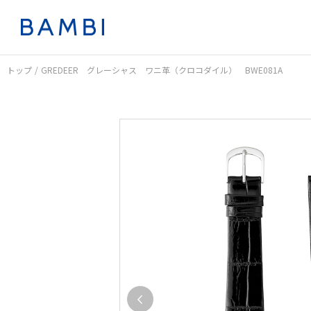
トップ
GREDEER グレーシャス ワニ革（クロコダイル） BWE081A