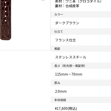
表材：ワニ革（クロコダイル）
裏材：合成皮革
カラー
ダークブラウン
仕立て
フランス仕立
美錠
ステンレススチール
長さ（剣先側－美錠側）
115mm－70mm
厚み
2.0mm
本体価格
¥17,600(税込)